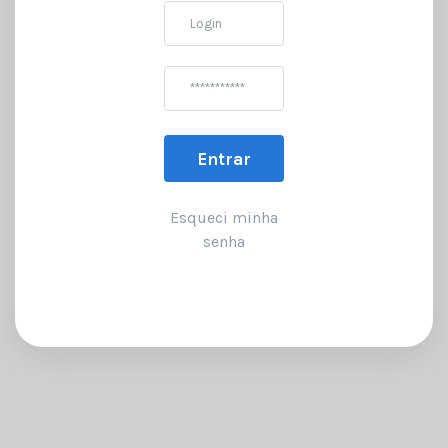
Login
Senha
Entrar
Esqueci minha
senha